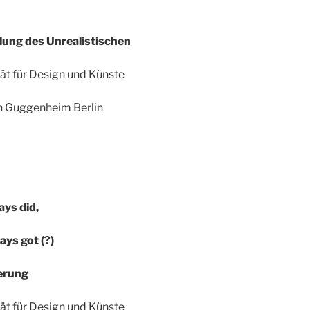
lung des Unrealistischen
tät für Design und Künste
n Guggenheim Berlin
ays did,
ays got (?)
erung
tät für Design und Künste