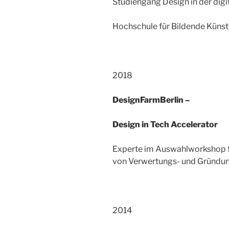
Studiengang Design in der digi
Hochschule für Bildende Küns
2018
DesignFarmBerlin –
Design in Tech Accelerator
Experte im Auswahlworkshop f
von Verwertungs- und Gründun
2014