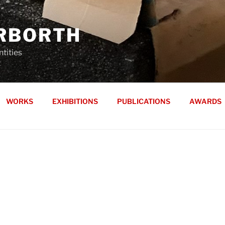
RBORTH
tities
WORKS
EXHIBITIONS
PUBLICATIONS
AWARDS