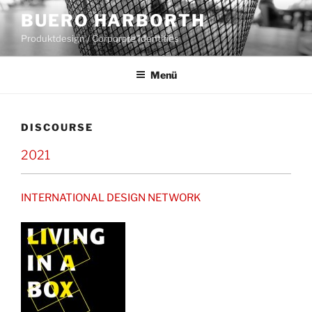
Zum
BUERO HARBORTH
Inhalt
Produktdesign / Corporate Identities
springen
Menü
DISCOURSE
2021
INTERNATIONAL DESIGN NETWORK