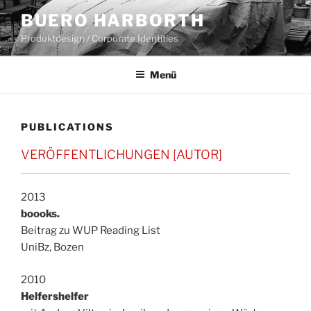
Zum
BUERO HARBORTH
Inhalt
Produktdesign / Corporate Identities
springen
Menü
PUBLICATIONS
VERÖFFENTLICHUNGEN [AUTOR]
2013
boooks.
Beitrag zu WUP Reading List
UniBz, Bozen
2010
Helfershelfer